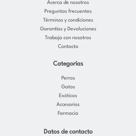
Acerca de nosotros
g
o
Preguntas frecuentes
r
o
Términos y condiciones
a
k
Garantías y Devoluciones
m
Trabaja con nosotros
Contacto
Categorías
Perros
Gatos
Exóticos
Accesorios
Farmacia
Datos de contacto