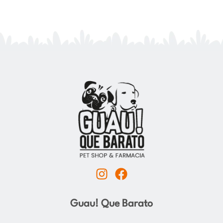
I
F
n
a
s
c
Guau! Que Barato
t
e
a
b