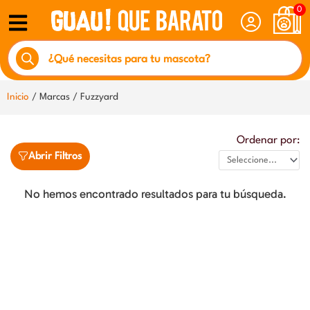
Ir
0
al
Búsqueda
contenido
de
productos
Inicio
/ Marcas / Fuzzyard
Ordenar por:
Abrir Filtros
No hemos encontrado resultados para tu búsqueda.