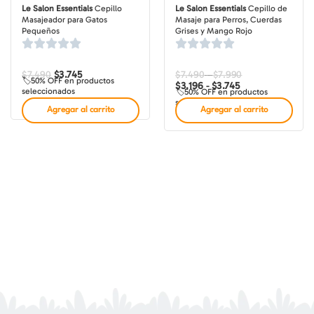
Le Salon Essentials
Cepillo
Le Salon Essentials
Cepillo de
Masajeador para Gatos
Masaje para Perros, Cuerdas
Pequeños
Grises y Mango Rojo
$
7.490
El
$
3.745
El
$
7.490
$
7.990
Rango
Rango
-
🏷️50% OFF en productos
precio
precio
de
de
$
3.196
$
3.745
-
seleccionados
🏷️50% OFF en productos
original
actual
precios:
precios:
seleccionados
era:
es:
desde
desde
Agregar al carrito
Agregar al carrito
$7.490.
$3.745.
$3.196
$7.490
hasta
hasta
$3.745
$7.990