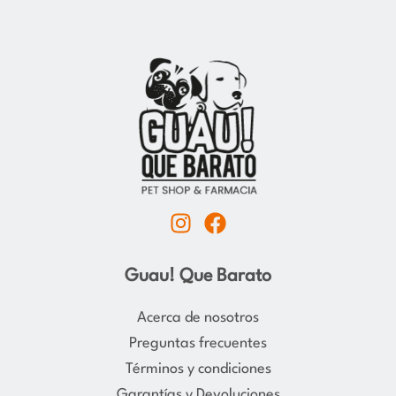
I
F
n
a
s
c
Guau! Que Barato
t
e
a
b
Acerca de nosotros
g
o
Preguntas frecuentes
r
o
Términos y condiciones
a
k
Garantías y Devoluciones