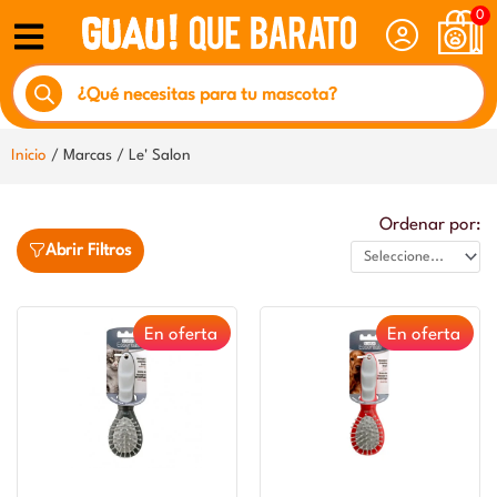
Ir
0
al
Búsqueda
contenido
de
productos
Inicio
/ Marcas / Le' Salon
Ordenar por:
Abrir Filtros
En oferta
En oferta