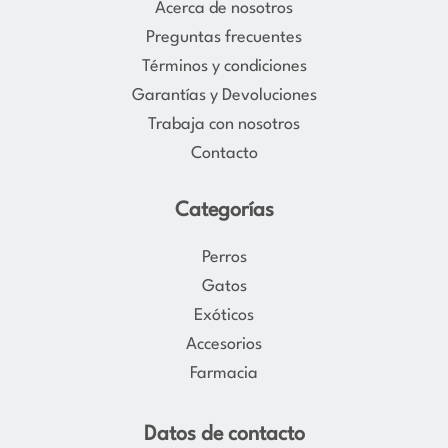
Acerca de nosotros
g
o
Preguntas frecuentes
r
o
Términos y condiciones
a
k
Garantías y Devoluciones
m
Trabaja con nosotros
Contacto
Categorías
Perros
Gatos
Exóticos
Accesorios
Farmacia
Datos de contacto