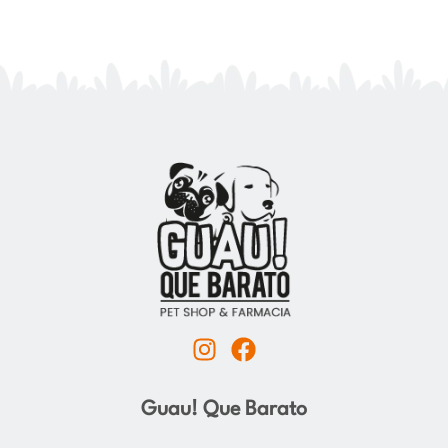
I
F
n
a
s
c
Guau! Que Barato
t
e
a
b