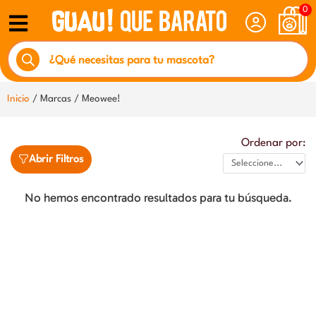
Ir
0
al
Búsqueda
contenido
de
productos
Inicio
/ Marcas / Meowee!
Ordenar por:
Abrir Filtros
No hemos encontrado resultados para tu búsqueda.