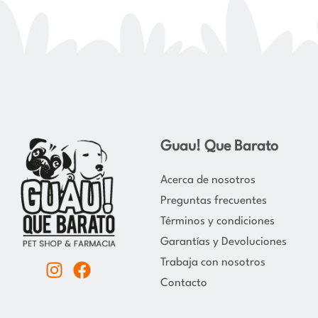
Guau! Que Barato
Acerca de nosotros
Preguntas frecuentes
Términos y condiciones
Garantías y Devoluciones
Trabaja con nosotros
I
F
Contacto
n
a
s
c