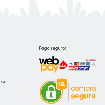
Pago seguro:
o
o.cl