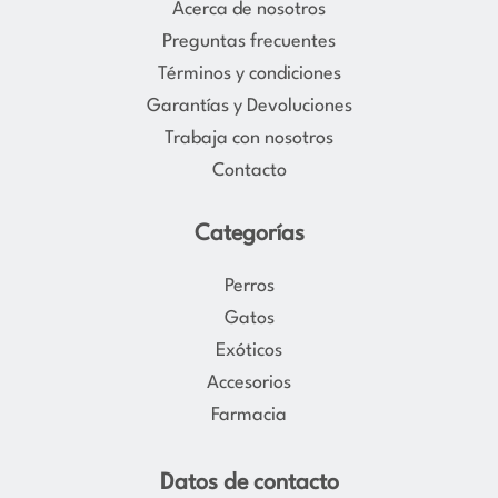
Acerca de nosotros
g
o
Preguntas frecuentes
r
o
Términos y condiciones
a
k
Garantías y Devoluciones
m
Trabaja con nosotros
Contacto
Categorías
Perros
Gatos
Exóticos
Accesorios
Farmacia
Datos de contacto