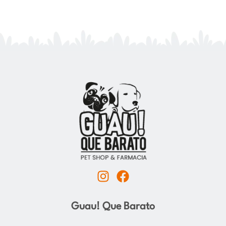
I
F
n
a
s
c
Guau! Que Barato
t
e
a
b