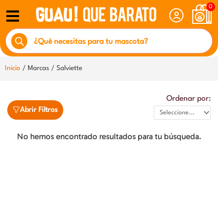
Ir
0
al
Búsqueda
contenido
de
productos
Inicio
/ Marcas / Salviette
Ordenar por:
Abrir Filtros
No hemos encontrado resultados para tu búsqueda.