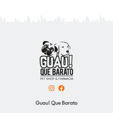
I
F
n
a
s
c
Guau! Que Barato
t
e
a
b