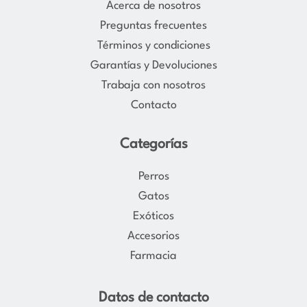
Acerca de nosotros
g
o
Preguntas frecuentes
r
o
Términos y condiciones
a
k
Garantías y Devoluciones
m
Trabaja con nosotros
Contacto
Categorías
Perros
Gatos
Exóticos
Accesorios
Farmacia
Datos de contacto