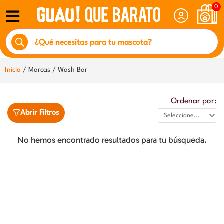
Ir
0
al
Búsqueda
contenido
de
productos
Inicio
/ Marcas / Wash Bar
Ordenar por:
Abrir Filtros
No hemos encontrado resultados para tu búsqueda.