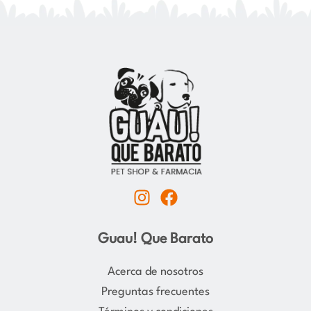
I
F
n
a
s
c
Guau! Que Barato
t
e
a
b
Acerca de nosotros
g
o
Preguntas frecuentes
r
o