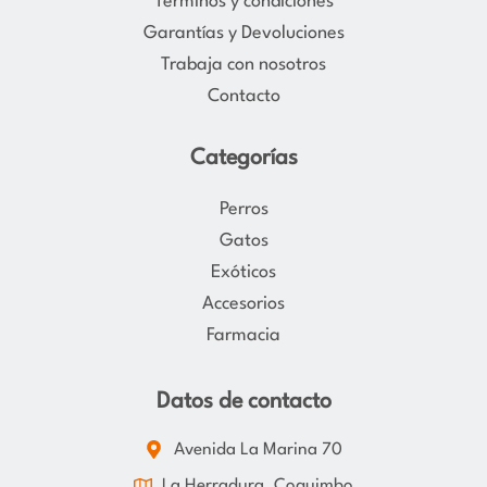
Términos y condiciones
a
k
Garantías y Devoluciones
m
Trabaja con nosotros
Contacto
Categorías
Perros
Gatos
Exóticos
Accesorios
Farmacia
Datos de contacto
Avenida La Marina 70
La Herradura, Coquimbo