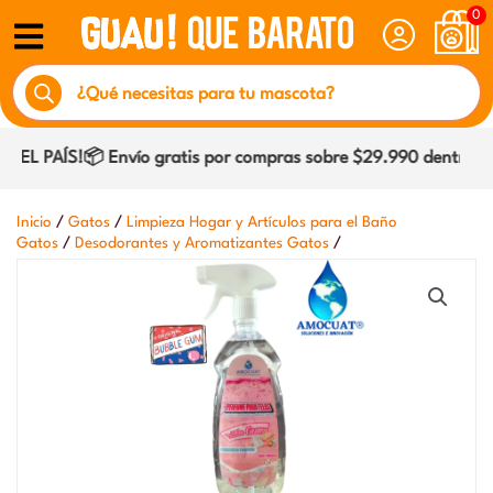
Ir
0
al
Búsqueda
contenido
de
productos
L PAÍS!📦 Envío gratis por compras sobre $29.990 dentro de C
/
/
Inicio
Gatos
Limpieza Hogar y Artículos para el Baño
/
/
Gatos
Desodorantes y Aromatizantes Gatos