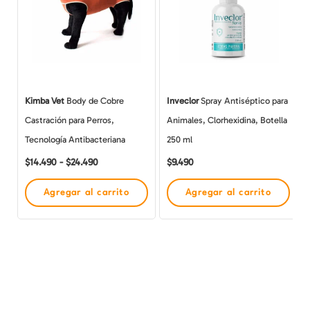
$14.490
múltiples
hasta
$24.490
variantes.
Las
opciones
se
Kimba Vet
Body de Cobre
Inveclor
Spray Antiséptico para
pueden
Castración para Perros,
Animales, Clorhexidina, Botella
elegir
Tecnología Antibacteriana
250 ml
en
$
14.490
-
$
24.490
$
9.490
la
página
Agregar al carrito
Agregar al carrito
de
producto