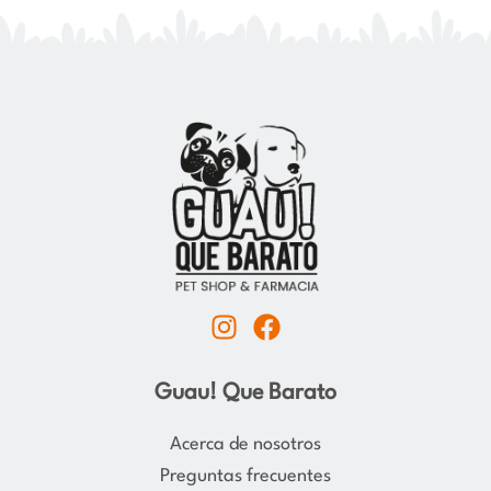
I
F
n
a
s
c
Guau! Que Barato
t
e
a
b
Acerca de nosotros
g
o
Preguntas frecuentes
r
o