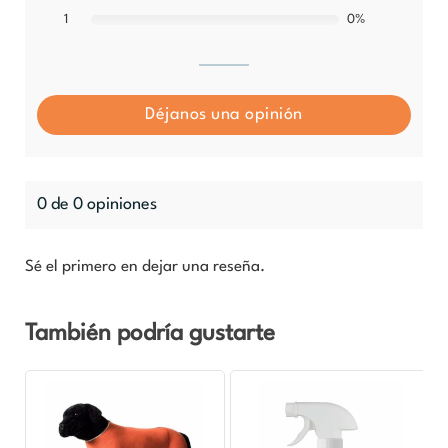
0%
1
Déjanos una opinión
0 de 0 opiniones
Sé el primero en dejar una reseña.
También podría gustarte
Rango
Este
de
producto
precios:
desde
tiene