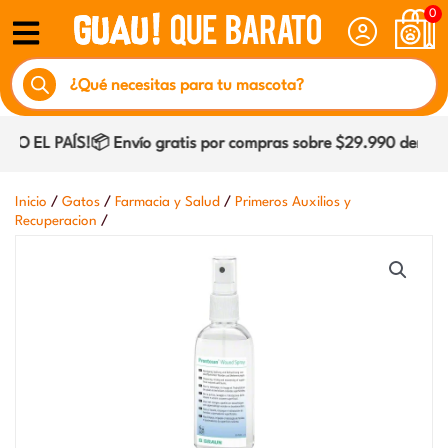
Ir
0
al
Búsqueda
contenido
de
productos
 EL PAÍS!📦 Envío gratis por compras sobre $29.990 dentro d
/
/
/
Inicio
Gatos
Farmacia y Salud
Primeros Auxilios y
/
Recuperacion