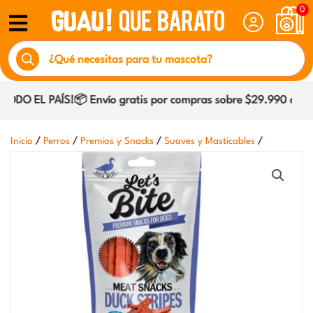
Ir
0
al
Búsqueda
contenido
de
productos
DO EL PAÍS!📦 Envío gratis por compras sobre $29.990 dentro
/
/
/
/
Inicio
Perros
Premios y Snacks
Suaves y Masticables