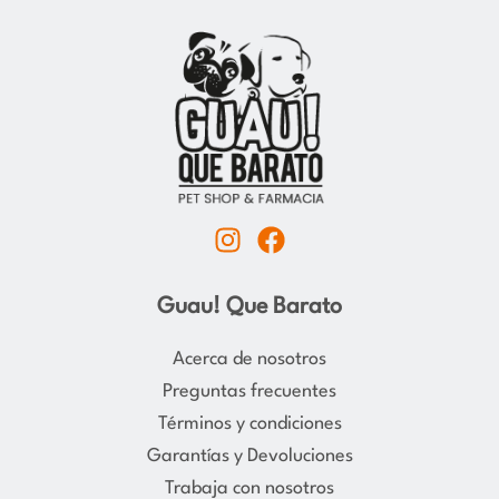
I
F
n
a
s
c
Guau! Que Barato
t
e
a
b
Acerca de nosotros
g
o
Preguntas frecuentes
r
o
Términos y condiciones
a
k
Garantías y Devoluciones
m
Trabaja con nosotros