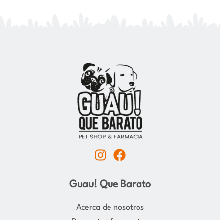
I
F
n
a
s
c
Guau! Que Barato
t
e
a
b
Acerca de nosotros
g
o