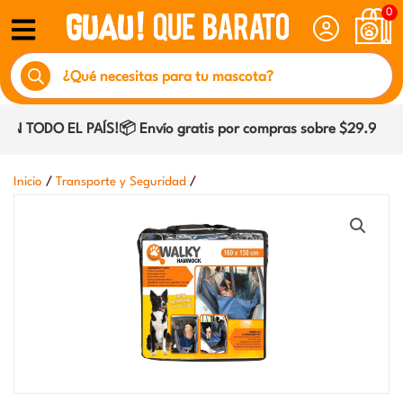
Ir
0
al
Búsqueda
contenido
de
productos
N TODO EL PAÍS!📦 Envío gratis por compras sobre $29.990 de
/
/
Inicio
Transporte y Seguridad