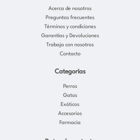
a
b
Acerca de nosotros
g
o
Preguntas frecuentes
r
o
Términos y condiciones
a
k
Garantías y Devoluciones
m
Trabaja con nosotros
Contacto
Categorías
Perros
Gatos
Exóticos
Accesorios
Farmacia