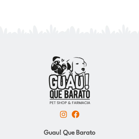
I
F
n
a
s
c
Guau! Que Barato
t
e