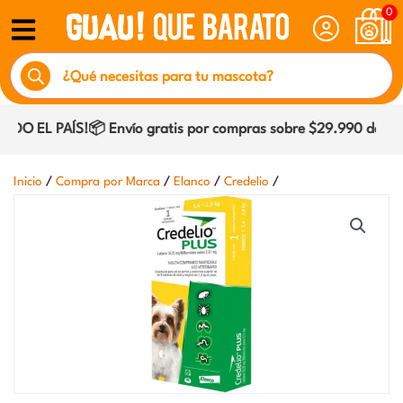
Ir
0
al
Búsqueda
contenido
de
productos
O EL PAÍS!📦 Envío gratis por compras sobre $29.990 dentro 
/
/
/
/
Inicio
Compra por Marca
Elanco
Credelio