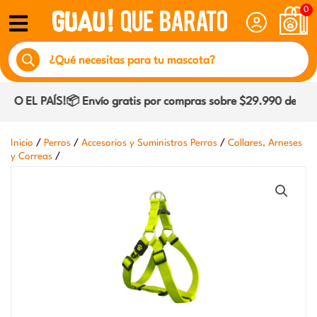
Ir
0
al
Búsqueda
contenido
de
productos
 EL PAÍS!📦 Envío gratis por compras sobre $29.990 dentro d
/
/
/
Inicio
Perros
Accesorios y Suministros Perros
Collares, Arneses
/
y Correas