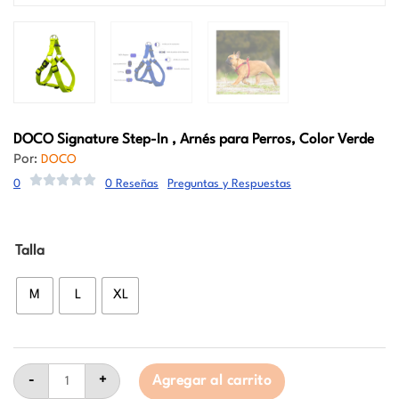
DOCO
Signature Step-In , Arnés para Perros, Color Verde
Por:
DOCO
0
0 Reseñas
Preguntas y Respuestas
DOCO
Talla
Signature
Step-
In
M
L
XL
,
Arnés
para
Perros,
Color
Verde
-
+
Agregar al carrito
cantidad