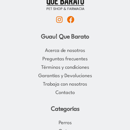
I
F
n
a
s
c
Guau! Que Barato
t
e
a
b
Acerca de nosotros
g
o
Preguntas frecuentes
r
o
Términos y condiciones
a
k
Garantías y Devoluciones
m
Trabaja con nosotros
Contacto
Categorías
Perros