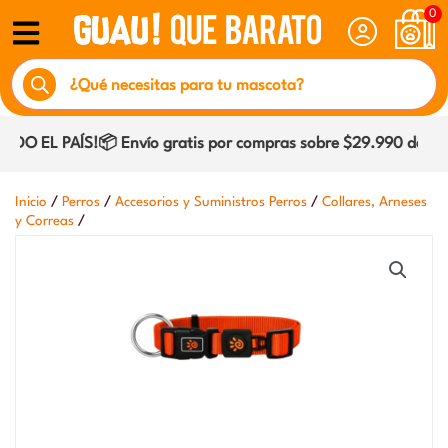
Ir
0
al
Búsqueda
contenido
de
productos
O EL PAÍS!📦 Envío gratis por compras sobre $29.990 dentro 
/
/
/
Inicio
Perros
Accesorios y Suministros Perros
Collares, Arneses
/
y Correas