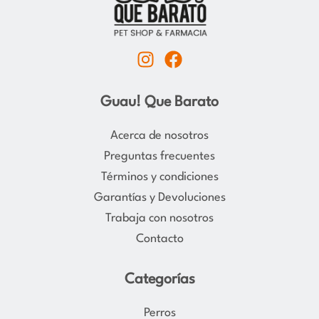
I
F
n
a
s
c
Guau! Que Barato
t
e
a
b
Acerca de nosotros
g
o
Preguntas frecuentes
r
o
Términos y condiciones
a
k
Garantías y Devoluciones
m
Trabaja con nosotros
Contacto
Categorías
Perros