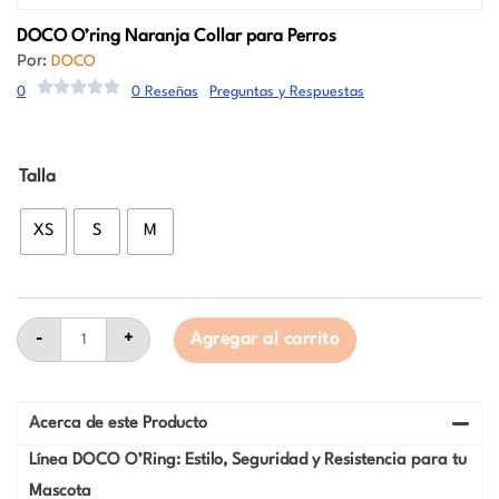
DOCO
O’ring Naranja Collar para Perros
Por:
DOCO
0
0 Reseñas
Preguntas y Respuestas
DOCO
Talla
O’ring
Naranja
Collar
XS
S
M
para
Perros
cantidad
-
+
Agregar al carrito
Acerca de este Producto
Línea DOCO O’Ring: Estilo, Seguridad y Resistencia para tu
Mascota