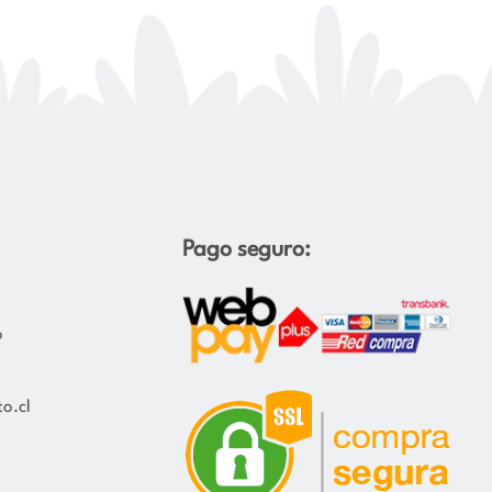
Pago seguro:
o
o.cl