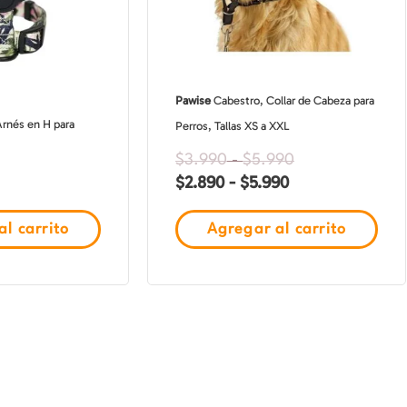
$5.990
Las
$5.990
opciones
se
pueden
Pawise
Cabestro, Collar de Cabeza para
elegir
Arnés en H para
Perros, Tallas XS a XXL
en
la
$
3.990
-
$
5.990
$
2.890
-
$
5.990
página
de
l carrito
Agregar al carrito
producto