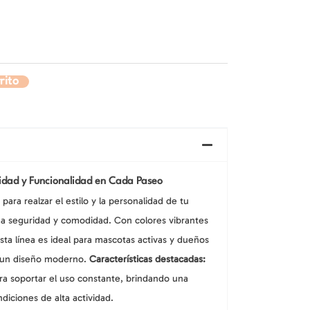
Cuidado de Oídos
Herramientas de Aseo
Peluches y Ratones
res
Juguetes
llos
Cuidado de la Piel
ntes
Cuidado de Patas y Uñas
Juguetes con Catnip
l Baño
Aseo
Juguetes Interactivos y
Cuidado de Ojos
Cuidado de Oídos
Cepillos y Peines
Electrónicos
llos
Cuidado de la Piel
rito
dores
Shampoo y Acondicionadores
Varillas y Estimulantes
Cuidado de Ojos
Herramientas de Aseo
Peluches y Ratones
ntes
Cuidado de Patas y Uñas
Juguetes con Catnip
Cuidado de Oídos
llos
Cuidado de la Piel
Cuidado de Ojos
lidad y Funcionalidad en Cada Paseo
para realzar el estilo y la personalidad de tu
a seguridad y comodidad. Con colores vibrantes
esta línea es ideal para mascotas activas y dueños
n un diseño moderno.
Características destacadas:
a soportar el uso constante, brindando una
diciones de alta actividad.