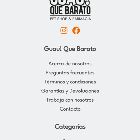
I
F
n
a
s
c
Guau! Que Barato
t
e
a
b
Acerca de nosotros
g
o
Preguntas frecuentes
r
o
Términos y condiciones
a
k
Garantías y Devoluciones
m
Trabaja con nosotros
Contacto
Categorías