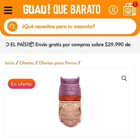
Ir
0
al
Búsqueda
contenido
de
productos
 EL PAÍS!📦 Envío gratis por compras sobre $29.990 dentro de
/
/
/
Inicio
Ofertas
Ofertas para Perros
En oferta