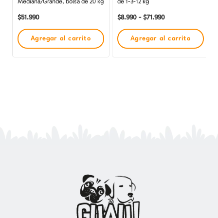
Mediana/Grande, bolsa de 20 kg
de 1-3-12 kg
la
$
51.990
$
8.990
-
$
71.990
página
de
Agregar al carrito
Agregar al carrito
producto