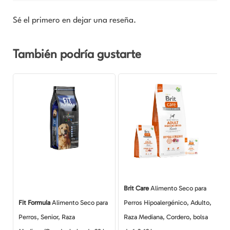
Sé el primero en dejar una reseña.
También podría gustarte
Rango
Este
de
producto
precios:
desde
tiene
$8.990
múltiples
hasta
$71.990
variantes.
Las
opciones
se
Brit Care
Alimento Seco para
pueden
Fit Formula
Alimento Seco para
Perros Hipoalergénico, Adulto,
elegir
Perros, Senior, Raza
Raza Mediana, Cordero, bolsa
en