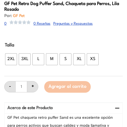
GF Pet
Retro Dog Puffer Sand, Chaqueta para Perros, Lila
Rosado
Por:
GF Pet
0
0 Reseñas
Preguntas y Respuestas
GF
Talla
Pet
Retro
Dog
2XL
3XL
L
M
S
XL
XS
Puffer
Sand,
Chaqueta
para
Perros,
Lila
-
+
Agregar al carrito
Rosado
cantidad
Acerca de este Producto
GF Pet chaqueta retro puffer Sand es una excelente opción
para perros activos que buscan calidez y moda llamativa y