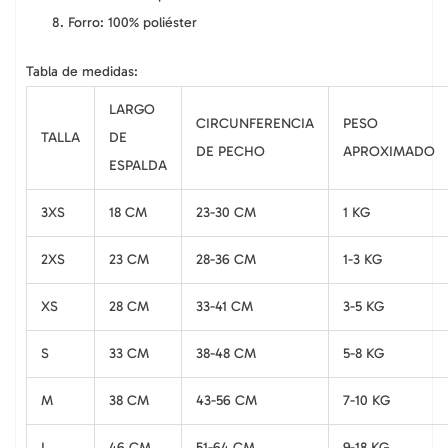
Forro: 100% poliéster
Tabla de medidas:
LARGO
CIRCUNFERENCIA
PESO
TALLA
DE
DE PECHO
APROXIMADO
ESPALDA
3XS
18 CM
23-30 CM
1 KG
2XS
23 CM
28-36 CM
1-3 KG
XS
28 CM
33-41 CM
3-5 KG
S
33 CM
38-48 CM
5-8 KG
M
38 CM
43-56 CM
7-10 KG
L
46 CM
51-64 CM
9-18 KG