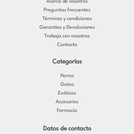
Acerca de nosotros
g
o
Preguntas frecuentes
r
o
Términos y condiciones
a
k
Garantías y Devoluciones
m
Trabaja con nosotros
Contacto
Categorías
Perros
Gatos
Exóticos
Accesorios
Farmacia
Datos de contacto