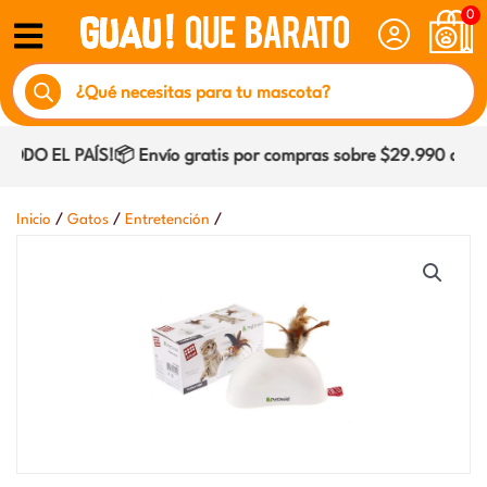
Ir
0
al
Búsqueda
contenido
de
productos
DO EL PAÍS!📦 Envío gratis por compras sobre $29.990 dentro
/
/
/
Inicio
Gatos
Entretención