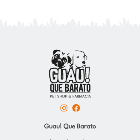
I
F
n
a
s
c
Guau! Que Barato
t
e
a
b