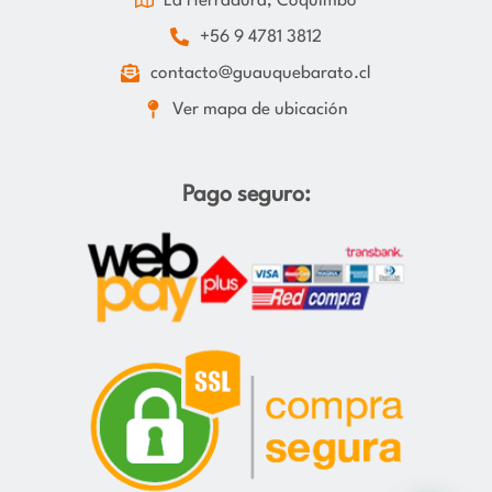
La Herradura, Coquimbo
+56 9 4781 3812
contacto@guauquebarato.cl
Ver mapa de ubicación
Pago seguro: