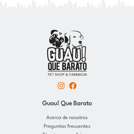
I
F
n
a
s
c
Guau! Que Barato
t
e
a
b
Acerca de nosotros
g
o
Preguntas frecuentes
r
o