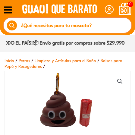
Ir
0
al
Búsqueda
contenido
de
productos
DO EL PAÍS!📦 Envío gratis por compras sobre $29.990 dentro
/
/
/
Inicio
Perros
Limpieza y Artículos para el Baño
Bolsas para
/
Popó y Recogedores