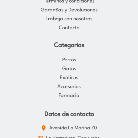
Términos y condiciones
a
k
Garantías y Devoluciones
m
Trabaja con nosotros
Contacto
Categorías
Perros
Gatos
Exóticos
Accesorios
Farmacia
Datos de contacto
Avenida La Marina 70