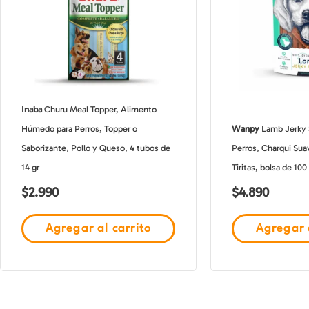
Inaba
Churu Meal Topper, Alimento
Húmedo para Perros, Topper o
Wanpy
Lamb Jerky S
Saborizante, Pollo y Queso, 4 tubos de
Perros, Charqui Sua
14 gr
Tiritas, bolsa de 100
$
2.990
$
4.890
Agregar al carrito
Agregar a