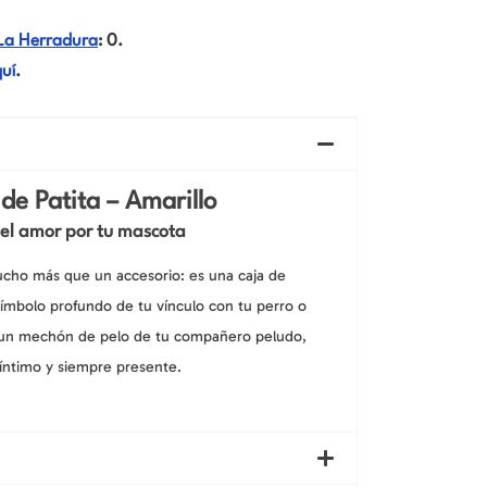
La Herradura
: 0.
uí
.
de Patita – Amarillo
 el amor por tu mascota
cho más que un accesorio: es una caja de
ímbolo profundo de tu vínculo con tu perro o
r un mechón de pelo de tu compañero peludo,
íntimo y siempre presente.