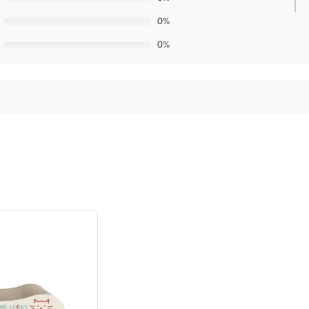
0%
0%