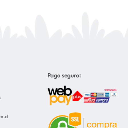
Pago seguro:
o
o.cl