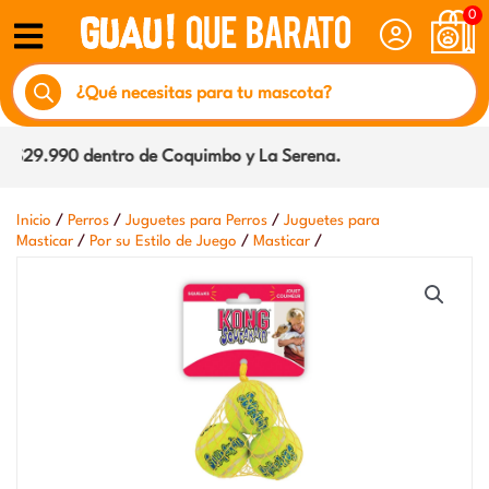
Ir
0
al
Búsqueda
contenido
de
productos
$29.990 dentro de Coquimbo y La Serena.
/
/
/
Inicio
Perros
Juguetes para Perros
Juguetes para
/
/
/
Masticar
Por su Estilo de Juego
Masticar