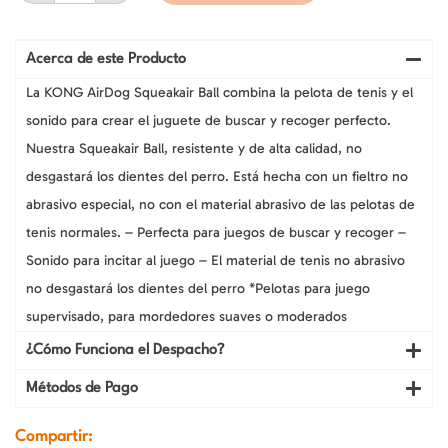
X3,
Pelotas
de
Tenis
Acerca de este Producto
con
Chirriador
La KONG AirDog Squeakair Ball combina la pelota de tenis y el
para
sonido para crear el juguete de buscar y recoger perfecto.
Perros
cantidad
Nuestra Squeakair Ball, resistente y de alta calidad, no
desgastará los dientes del perro. Está hecha con un fieltro no
abrasivo especial, no con el material abrasivo de las pelotas de
tenis normales. – Perfecta para juegos de buscar y recoger –
Sonido para incitar al juego – El material de tenis no abrasivo
no desgastará los dientes del perro *Pelotas para juego
supervisado, para mordedores suaves o moderados
¿Cómo Funciona el Despacho?
Métodos de Pago
Compartir: