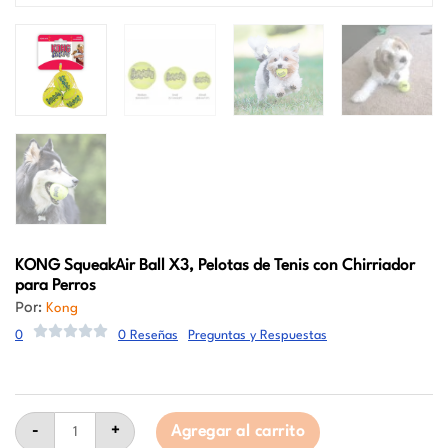
KONG
SqueakAir Ball X3, Pelotas de Tenis con Chirriador
para Perros
Por:
Kong
0
0 Reseñas
Preguntas y Respuestas
KONG
SqueakAir
-
+
Agregar al carrito
Ball