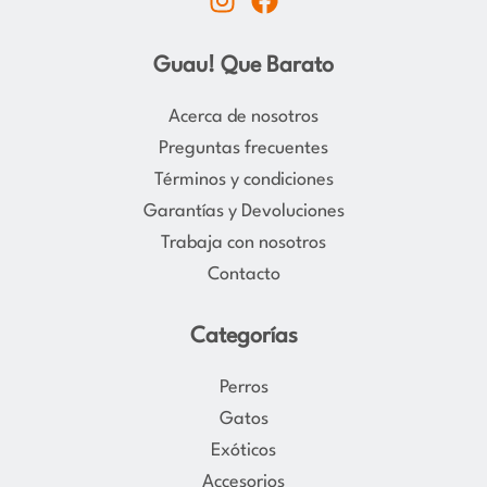
n
a
s
c
Guau! Que Barato
t
e
a
b
Acerca de nosotros
g
o
Preguntas frecuentes
r
o
Términos y condiciones
a
k
Garantías y Devoluciones
m
Trabaja con nosotros
Contacto
Categorías
Perros
Gatos
Exóticos
Accesorios