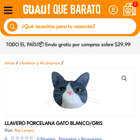
Ir
0
al
Búsqueda
contenido
de
productos
 TODO EL PAÍS!📦 Envío gratis por compras sobre $29.990 dent
/
/
Inicio
Llaveros y Accesorios
LLAVERO PORCELANA GATO BLANCO/GRIS
Por:
Pet Lovers
0
0 Reseñas
Preguntas y Respuestas