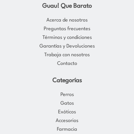
s
c
Guau! Que Barato
t
e
a
b
Acerca de nosotros
g
o
Preguntas frecuentes
r
o
Términos y condiciones
a
k
Garantías y Devoluciones
m
Trabaja con nosotros
Contacto
Categorías
Perros
Gatos
Exóticos
Accesorios
Farmacia