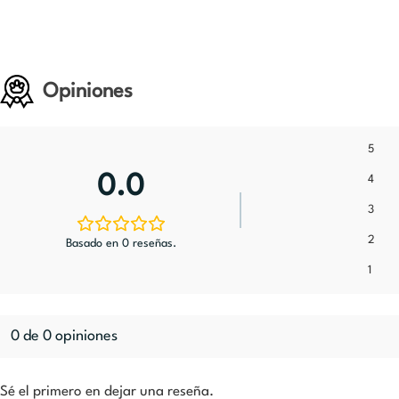
Opiniones
5
0.0
4
3
2
Basado en 0 reseñas.
1
0 de 0 opiniones
Sé el primero en dejar una reseña.