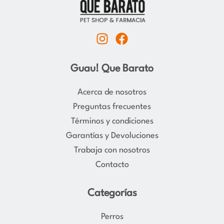
I
F
n
a
s
c
Guau! Que Barato
t
e
a
b
Acerca de nosotros
g
o
Preguntas frecuentes
r
o
Términos y condiciones
a
k
Garantías y Devoluciones
m
Trabaja con nosotros
Contacto
Categorías
Perros