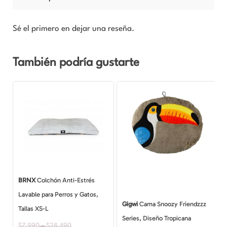
Sé el primero en dejar una reseña.
También podría gustarte
Rango
Rango
Este
de
de
producto
precios:
precios:
desde
desde
tiene
$7.990
$7.990
múltiples
hasta
hasta
$15.590
$28.490
variantes.
Las
opciones
BRNX
Colchón Anti-Estrés
se
Lavable para Perros y Gatos,
pueden
Gigwi
Cama Snoozy Friendzzz
Tallas XS-L
elegir
Series, Diseño Tropicana
$
7.990
-
$
28.490