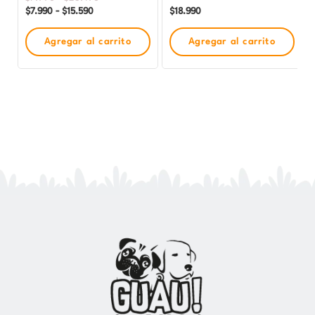
en
$
7.990
-
$
15.590
$
18.990
la
Agregar al carrito
Agregar al carrito
página
de
producto