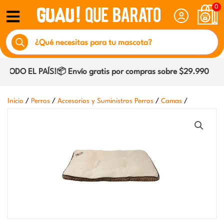
Ir
0
al
Búsqueda
contenido
de
productos
ODO EL PAÍS!📦 Envío gratis por compras sobre $29.990 dentr
/
/
/
/
Inicio
Perros
Accesorios y Suministros Perros
Camas