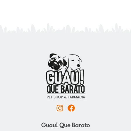
I
F
n
a
s
c
Guau! Que Barato
t
e