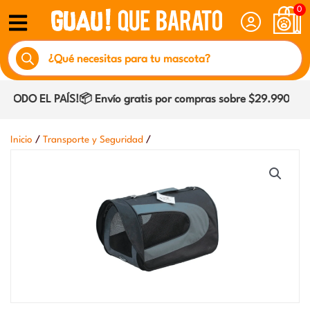
Ir
0
al
Búsqueda
contenido
de
productos
ODO EL PAÍS!📦 Envío gratis por compras sobre $29.990 dentr
/
/
Inicio
Transporte y Seguridad