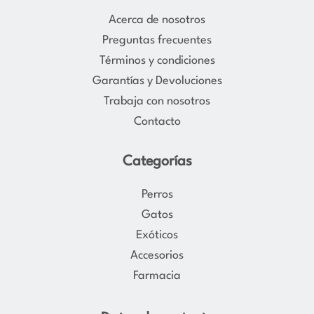
a
b
Acerca de nosotros
g
o
Preguntas frecuentes
r
o
Términos y condiciones
a
k
Garantías y Devoluciones
m
Trabaja con nosotros
Contacto
Categorías
Perros
Gatos
Exóticos
Accesorios
Farmacia