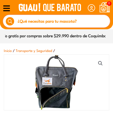
Ir
0
al
Búsqueda
contenido
de
productos
o gratis por compras sobre $29.990 dentro de Coquimbo y La 
/
/
Inicio
Transporte y Seguridad