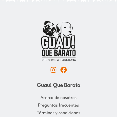
I
F
n
a
s
c
Guau! Que Barato
t
e
a
b
Acerca de nosotros
g
o
Preguntas frecuentes
r
o
Términos y condiciones
a
k