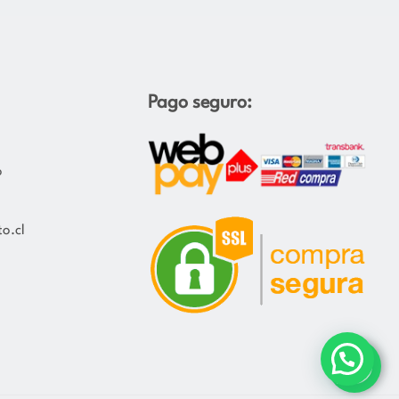
Pago seguro:
o
o.cl