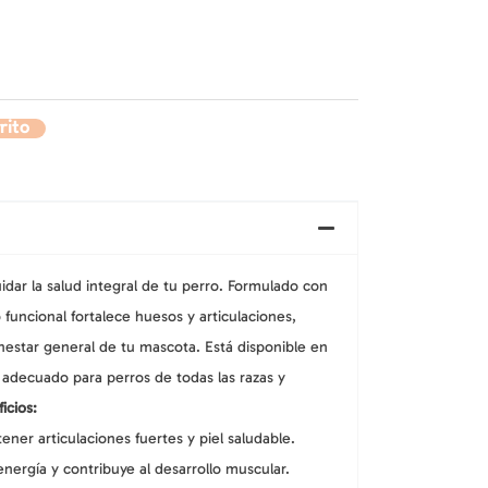
Cuidado de Oídos
Herramientas de Aseo
Peluches y Ratones
res
Juguetes
llos
Cuidado de la Piel
ntes
Cuidado de Patas y Uñas
Juguetes con Catnip
l Baño
Aseo
Juguetes Interactivos y
Cuidado de Ojos
Cuidado de Oídos
Cepillos y Peines
Electrónicos
llos
Cuidado de la Piel
dores
Shampoo y Acondicionadores
Varillas y Estimulantes
rito
Cuidado de Ojos
Herramientas de Aseo
Peluches y Ratones
ntes
Cuidado de Patas y Uñas
Juguetes con Catnip
Cuidado de Oídos
llos
Cuidado de la Piel
Cuidado de Ojos
uidar la salud integral de tu perro. Formulado con
funcional fortalece huesos y articulaciones,
enestar general de tu mascota. Está disponible en
 adecuado para perros de todas las razas y
icios:
ner articulaciones fuertes y piel saludable.
nergía y contribuye al desarrollo muscular.