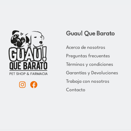
Guau! Que Barato
Acerca de nosotros
Preguntas frecuentes
Términos y condiciones
Garantías y Devoluciones
Trabaja con nosotros
I
F
Contacto
n
a
s
c
t
e
a
b
g
o
r
o