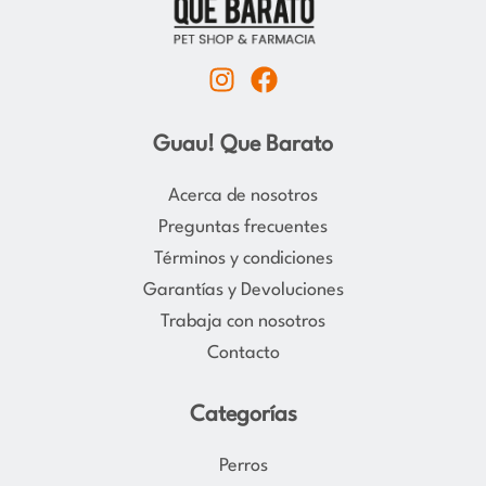
I
F
n
a
s
c
Guau! Que Barato
t
e
a
b
Acerca de nosotros
g
o
Preguntas frecuentes
r
o
Términos y condiciones
a
k
Garantías y Devoluciones
m
Trabaja con nosotros
Contacto
Categorías
Perros