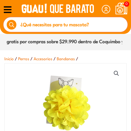
Ir
0
al
Búsqueda
contenido
de
productos
 gratis por compras sobre $29.990 dentro de Coquimbo y La Se
/
/
/
/
Inicio
Perros
Accesorios
Bandanas