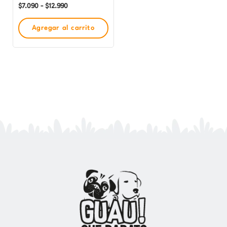
en
$
7.090
-
$
12.990
la
Agregar al carrito
página
de
producto