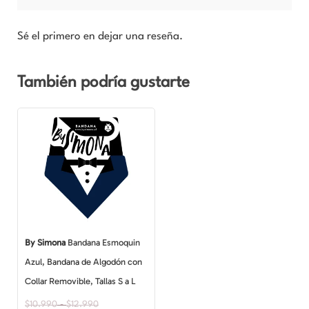
Sé el primero en dejar una reseña.
También podría gustarte
Rango
Rango
Este
de
de
producto
precios:
precios:
desde
desde
tiene
$7.090
$10.990
múltiples
hasta
hasta
$12.990
$12.990
variantes.
Las
opciones
By Simona
Bandana Esmoquin
se
Azul, Bandana de Algodón con
pueden
Collar Removible, Tallas S a L
elegir
$
10.990
-
$
12.990