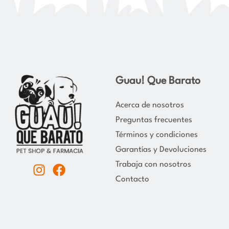
Guau! Que Barato
Acerca de nosotros
Preguntas frecuentes
Términos y condiciones
Garantías y Devoluciones
Trabaja con nosotros
I
F
Contacto
n
a
s
c
t
e
a
b