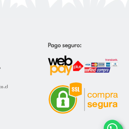
Pago seguro:
o
o.cl