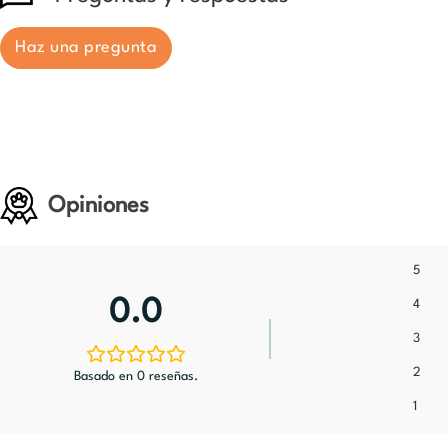
Haz una pregunta
Opiniones
5
0.0
4
3
2
Basado en 0 reseñas.
1