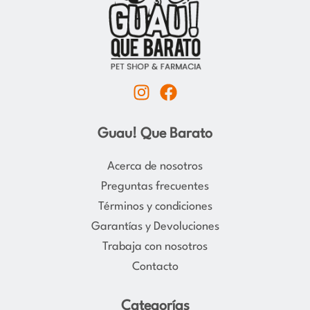
I
F
n
a
s
c
Guau! Que Barato
t
e
a
b
Acerca de nosotros
g
o
Preguntas frecuentes
r
o
Términos y condiciones
a
k
Garantías y Devoluciones
m
Trabaja con nosotros
Contacto
Categorías