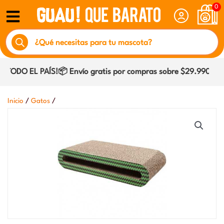
Ir
0
al
Búsqueda
contenido
de
productos
TODO EL PAÍS!📦 Envío gratis por compras sobre $29.990 dentr
/
/
Inicio
Gatos