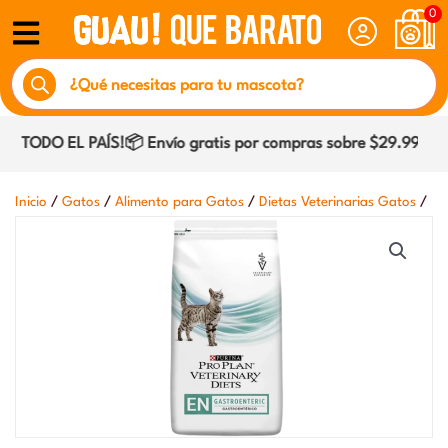
Ir
0
al
Búsqueda
contenido
de
productos
 TODO EL PAÍS!📦 Envío gratis por compras sobre $29.990 dent
/
/
/
/
Inicio
Gatos
Alimento para Gatos
Dietas Veterinarias Gatos