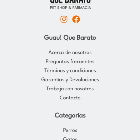
I
F
n
a
s
c
Guau! Que Barato
t
e
a
b
Acerca de nosotros
g
o
Preguntas frecuentes
r
o
Términos y condiciones
a
k
Garantías y Devoluciones
m
Trabaja con nosotros
Contacto
Categorías
Perros
Gatos