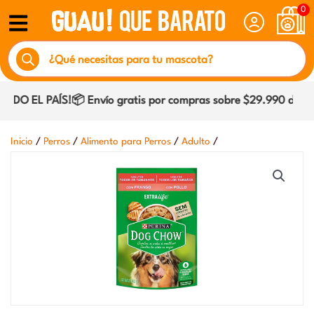
Ir
0
al
Búsqueda
contenido
de
productos
O EL PAÍS!📦 Envío gratis por compras sobre $29.990 dentro 
/
/
/
/
Inicio
Perros
Alimento para Perros
Adulto