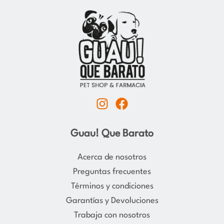
I
F
n
a
s
c
Guau! Que Barato
t
e
a
b
Acerca de nosotros
g
o
Preguntas frecuentes
r
o
Términos y condiciones
a
k
Garantías y Devoluciones
m
Trabaja con nosotros