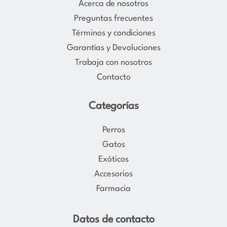
Acerca de nosotros
g
o
Preguntas frecuentes
r
o
Términos y condiciones
a
k
Garantías y Devoluciones
m
Trabaja con nosotros
Contacto
Categorías
Perros
Gatos
Exóticos
Accesorios
Farmacia
Datos de contacto