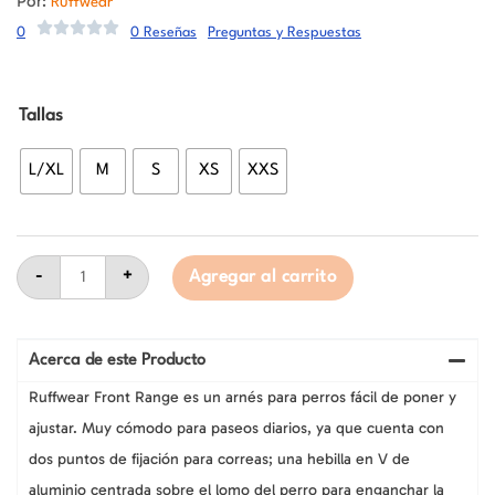
Por:
Ruffwear
0
0 Reseñas
Preguntas y Respuestas
Ruffwear
Tallas
Front
Range
Red
L/XL
M
S
XS
XXS
Sumac
Arnés
Anti-
Tirones
para
Perros
-
+
Agregar al carrito
cantidad
Acerca de este Producto
Ruffwear Front Range es un arnés para perros fácil de poner y
ajustar. Muy cómodo para paseos diarios, ya que cuenta con
dos puntos de fijación para correas; una hebilla en V de
aluminio centrada sobre el lomo del perro para enganchar la