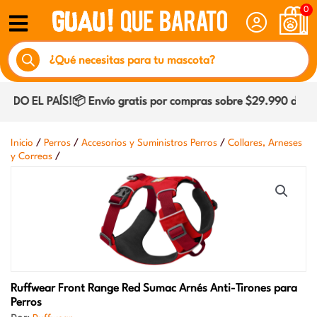
Ir
0
al
Búsqueda
contenido
de
productos
DO EL PAÍS!📦 Envío gratis por compras sobre $29.990 dentro 
/
/
/
Inicio
Perros
Accesorios y Suministros Perros
Collares, Arneses
/
y Correas
Ruffwear
Front Range Red Sumac Arnés Anti-Tirones para
Perros