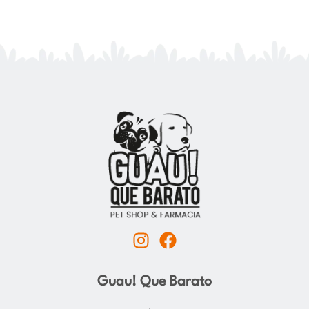
I
F
n
a
s
c
Guau! Que Barato
t
e
a
b