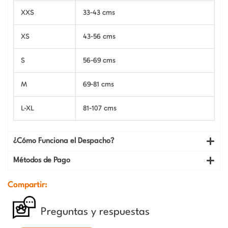
XXS
33-43 cms
XS
43-56 cms
S
56-69 cms
M
69-81 cms
L-XL
81-107 cms
¿Cómo Funciona el Despacho?
Métodos de Pago
Compartir:
Preguntas y respuestas