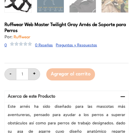
Ruffwear
Web Master Twilight Gray Arnés de Soporte para
Perros
Por:
Ruffwear
0
0 Reseñas
Preguntas y Respuestas
Ruffwear
Web
-
+
Agregar al carrito
Master
Twilight
Gray
Arnés
de
Acerca de este Producto
Soporte
para
Este arnés ha sido diseñado para las mascotas más
Perros
aventureras, pensado para ayudar a los perros a superar
cantidad
obstáculos así como para perros de trabajo designados. dado
su asa de agarre cuyo diseño anatómico reparte