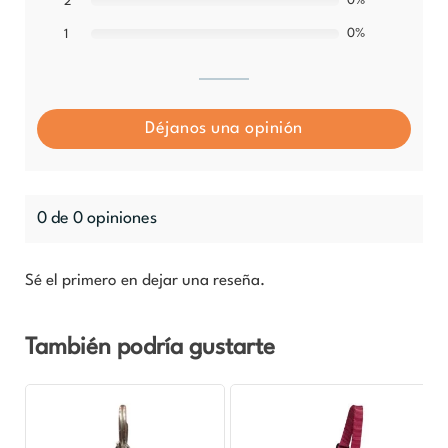
0%
2
0%
1
Déjanos una opinión
0 de 0 opiniones
Sé el primero en dejar una reseña.
También podría gustarte
El
El
precio
precio
original
actual
era:
es: