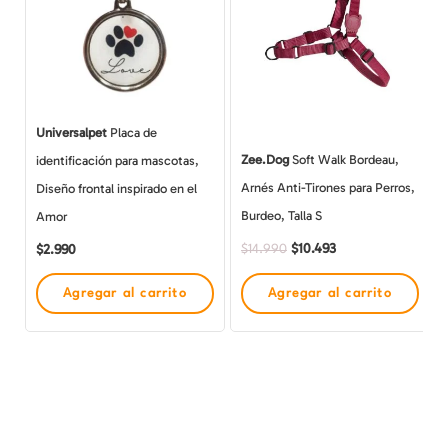
$14.990.
$10.493.
Universalpet
Placa de
Zee.Dog
Soft Walk Bordeau,
identificación para mascotas,
Arnés Anti-Tirones para Perros,
Diseño frontal inspirado en el
Burdeo, Talla S
Amor
$
10.493
$
2.990
$
14.990
Agregar al carrito
Agregar al carrito