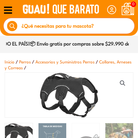
Ir
0
al
Búsqueda
contenido
de
productos
O EL PAÍS!📦 Envío gratis por compras sobre $29.990 dentro 
/
/
/
Inicio
Perros
Accesorios y Suministros Perros
Collares, Arneses
/
y Correas