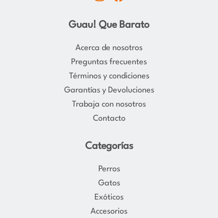
n
a
s
c
Guau! Que Barato
t
e
a
b
Acerca de nosotros
g
o
Preguntas frecuentes
r
o
Términos y condiciones
a
k
Garantías y Devoluciones
m
Trabaja con nosotros
Contacto
Categorías
Perros
Gatos
Exóticos
Accesorios