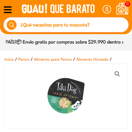
Ir
0
al
Búsqueda
contenido
de
productos
AÍS!📦 Envío gratis por compras sobre $29.990 dentro de Coq
/
/
/
/
Inicio
Perros
Alimento para Perros
Alimento Húmedo