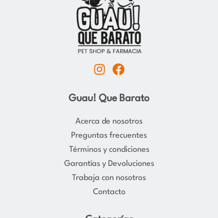
I
F
n
a
s
c
Guau! Que Barato
t
e
a
b
Acerca de nosotros
g
o
Preguntas frecuentes
r
o
Términos y condiciones
a
k
Garantías y Devoluciones
m
Trabaja con nosotros
Contacto