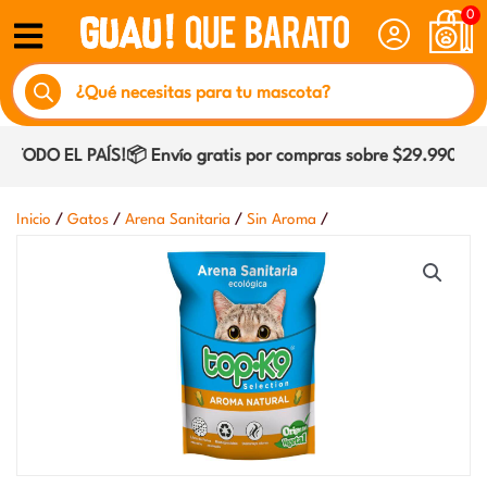
Ir
0
al
Búsqueda
contenido
de
productos
TODO EL PAÍS!📦 Envío gratis por compras sobre $29.990 dentr
/
/
/
/
Inicio
Gatos
Arena Sanitaria
Sin Aroma