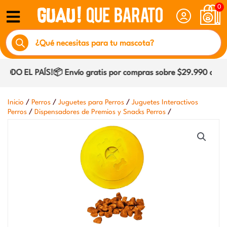
Ir
0
al
Búsqueda
contenido
de
productos
DO EL PAÍS!📦 Envío gratis por compras sobre $29.990 dentro
/
/
/
Inicio
Perros
Juguetes para Perros
Juguetes Interactivos
/
/
Perros
Dispensadores de Premios y Snacks Perros