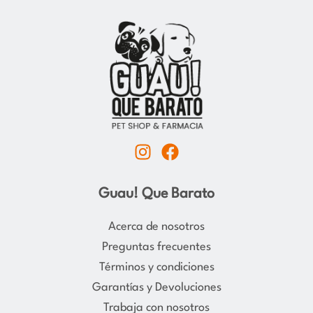
I
F
n
a
s
c
Guau! Que Barato
t
e
a
b
Acerca de nosotros
g
o
Preguntas frecuentes
r
o
Términos y condiciones
a
k
Garantías y Devoluciones
m
Trabaja con nosotros