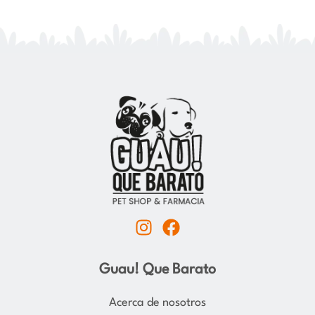
I
F
n
a
s
c
Guau! Que Barato
t
e
a
b
Acerca de nosotros
g
o