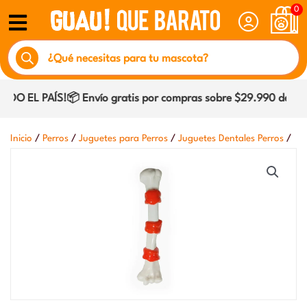
Ir
0
al
Búsqueda
contenido
de
productos
O EL PAÍS!📦 Envío gratis por compras sobre $29.990 dentro 
/
/
/
/
Inicio
Perros
Juguetes para Perros
Juguetes Dentales Perros