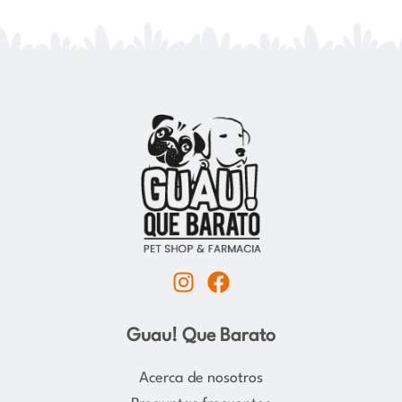
I
F
n
a
s
c
Guau! Que Barato
t
e
a
b
Acerca de nosotros
g
o