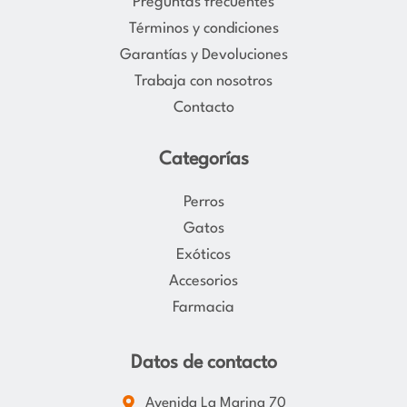
Preguntas frecuentes
r
o
Términos y condiciones
a
k
Garantías y Devoluciones
m
Trabaja con nosotros
Contacto
Categorías
Perros
Gatos
Exóticos
Accesorios
Farmacia
Datos de contacto
Avenida La Marina 70