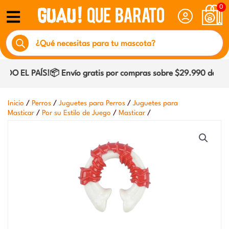
Ir
0
al
Búsqueda
contenido
de
productos
O EL PAÍS!📦 Envío gratis por compras sobre $29.990 dentro 
/
/
/
Inicio
Perros
Juguetes para Perros
Juguetes para
/
/
/
Masticar
Por su Estilo de Juego
Masticar