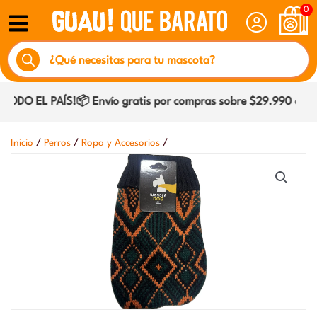
Ir
0
al
Búsqueda
contenido
de
productos
DO EL PAÍS!📦 Envío gratis por compras sobre $29.990 dentro
/
/
/
Inicio
Perros
Ropa y Accesorios