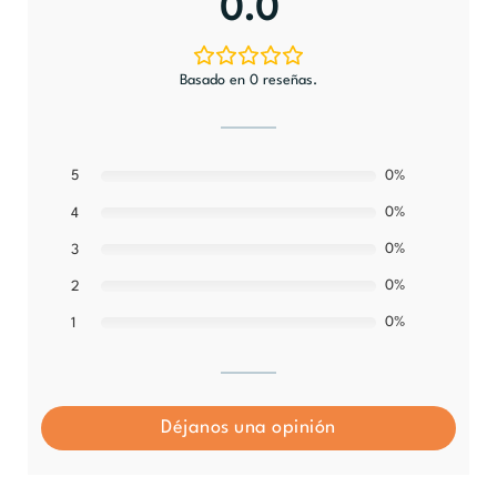
0.0
Basado en 0 reseñas.
5
0%
0%
4
0%
3
0%
2
0%
1
Déjanos una opinión