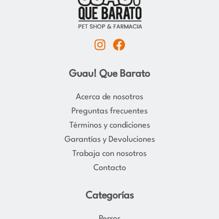
I
F
n
a
s
c
Guau! Que Barato
t
e
a
b
Acerca de nosotros
g
o
Preguntas frecuentes
r
o
Términos y condiciones
a
k
Garantías y Devoluciones
m
Trabaja con nosotros
Contacto
Categorías
Perros