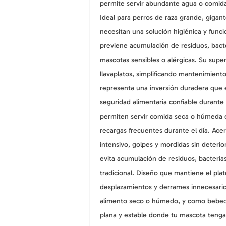
permite servir abundante agua o comida
Ideal para perros de raza grande, gigan
necesitan una solución higiénica y funcio
previene acumulación de residuos, bacte
mascotas sensibles o alérgicas. Su superf
llavaplatos, simplificando mantenimient
representa una inversión duradera que 
seguridad alimentaria confiable durante 
permiten servir comida seca o húmeda 
recargas frecuentes durante el día.
Acer
intensivo, golpes y mordidas sin deteri
evita acumulación de residuos, bacteria
tradicional.
Diseño que mantiene el plato
desplazamientos y derrames innecesari
alimento seco o húmedo, y como bebed
plana y estable donde tu mascota tenga 