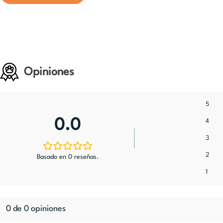
Opiniones
5
0.0
4
3
2
Basado en 0 reseñas.
1
0 de 0 opiniones