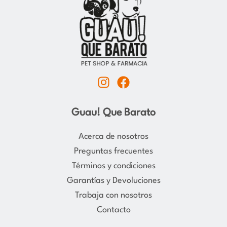
I
F
n
a
s
c
Guau! Que Barato
t
e
a
b
Acerca de nosotros
g
o
Preguntas frecuentes
r
o
Términos y condiciones
a
k
Garantías y Devoluciones
m
Trabaja con nosotros
Contacto