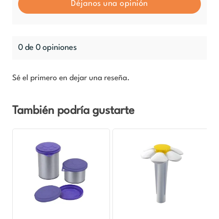
Déjanos una opinión
0 de 0 opiniones
Sé el primero en dejar una reseña.
También podría gustarte
El
El
precio
precio
original
actual
era:
es:
$2.990.
$1.495.