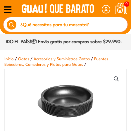
Ir
0
al
Búsqueda
contenido
de
productos
DO EL PAÍS!📦 Envío gratis por compras sobre $29.990 dentro
/
/
/
Inicio
Gatos
Accesorios y Suministros Gatos
Fuentes
/
Bebederas, Comederos y Platos para Gatos