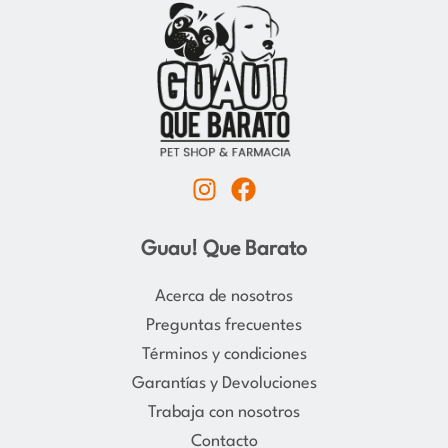
I
F
n
a
s
c
Guau! Que Barato
t
e
a
b
Acerca de nosotros
g
o
Preguntas frecuentes
r
o
Términos y condiciones
a
k
Garantías y Devoluciones
m
Trabaja con nosotros
Contacto