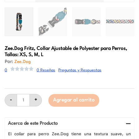
Zee.Dog
Fritz, Collar Ajustable de Polyester para Perros,
Tallas: XS, S, M, L
Por:
Zee.Dog
0
0 Reseñas
Preguntas y Respuestas
Zee.Dog
Fritz,
-
+
Agregar al carrito
Collar
Ajustable
de
Polyester
para
Acerca de este Producto
Perros,
Tallas:
El collar para perro Zee.Dog tiene una textura suave, un
XS,