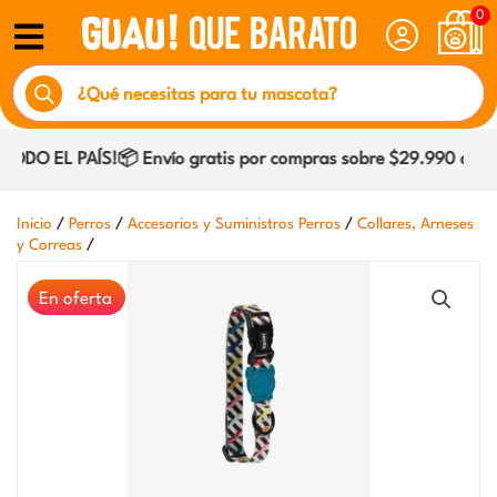
Ir
0
al
Búsqueda
contenido
de
productos
DO EL PAÍS!📦 Envío gratis por compras sobre $29.990 dentro
/
/
/
Inicio
Perros
Accesorios y Suministros Perros
Collares, Arneses
/
y Correas
En oferta