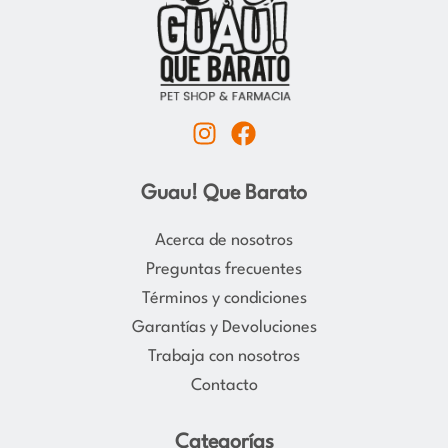
I
F
n
a
s
c
Guau! Que Barato
t
e
a
b
Acerca de nosotros
g
o
Preguntas frecuentes
r
o
Términos y condiciones
a
k
Garantías y Devoluciones
m
Trabaja con nosotros
Contacto
Categorías