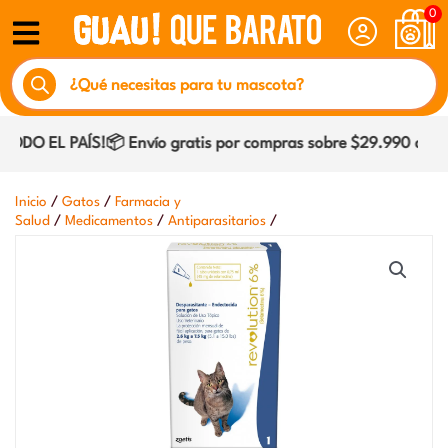
Ir
0
al
Búsqueda
contenido
de
productos
DO EL PAÍS!📦 Envío gratis por compras sobre $29.990 dentro
/
/
Inicio
Gatos
Farmacia y
/
/
/
Salud
Medicamentos
Antiparasitarios