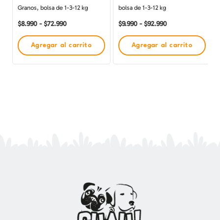
en
en
Granos, bolsa de 1-3-12 kg
bolsa de 1-3-12 kg
la
la
$
8.990
-
$
72.990
$
9.990
-
$
92.990
página
página
de
de
Agregar al carrito
Agregar al carrito
producto
producto