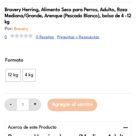
Bravery
Herring, Alimento Seco para Perros, Adulto, Raza
Mediana/Grande, Arenque (Pescado Blanco), bolsa de 4 -12
kg
Por:
Bravery
0
0 Reseñas
Preguntas y Respuestas
Bravery
Formato
Herring,
Alimento
Seco
12 kg
4 kg
para
Perros,
Adulto,
Raza
Mediana/Grande,
Arenque
-
+
Agregar al carrito
(Pescado
Blanco),
bolsa
de
Acerca de este Producto
4
-12