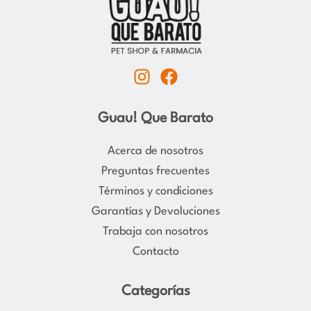
I
F
n
a
s
c
Guau! Que Barato
t
e
a
b
Acerca de nosotros
g
o
Preguntas frecuentes
r
o
Términos y condiciones
a
k
Garantías y Devoluciones
m
Trabaja con nosotros
Contacto
Categorías