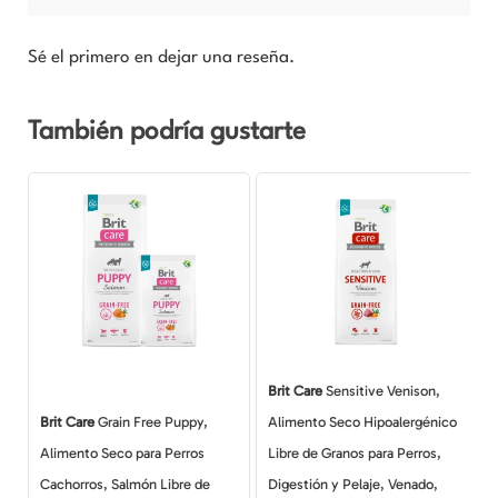
Sé el primero en dejar una reseña.
También podría gustarte
Rango
Rango
Este
Este
de
de
producto
producto
precios:
precios:
desde
desde
tiene
tiene
$8.990
$9.990
múltiples
hasta
múltiples
hasta
$72.990
$92.990
variantes.
variantes.
Las
Las
opciones
opciones
Brit Care
Sensitive Venison,
se
se
Brit Care
Grain Free Puppy,
Alimento Seco Hipoalergénico
pueden
pueden
Alimento Seco para Perros
Libre de Granos para Perros,
elegir
elegir
Cachorros, Salmón Libre de
Digestión y Pelaje, Venado,