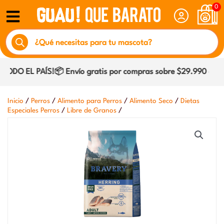
Ir
0
al
Búsqueda
contenido
de
productos
ODO EL PAÍS!📦 Envío gratis por compras sobre $29.990 dentro
/
/
/
/
Inicio
Perros
Alimento para Perros
Alimento Seco
Dietas
/
/
Especiales Perros
Libre de Granos