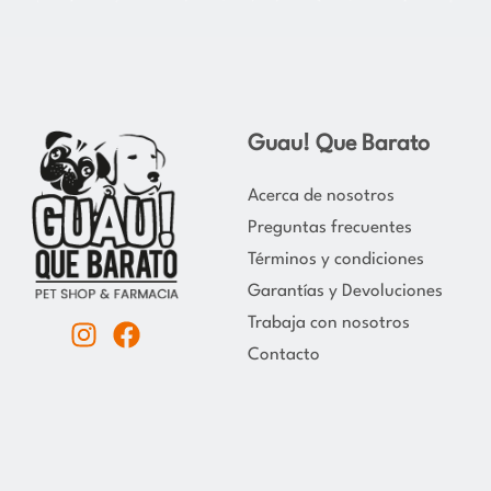
Guau! Que Barato
Acerca de nosotros
Preguntas frecuentes
Términos y condiciones
Garantías y Devoluciones
Trabaja con nosotros
I
F
Contacto
n
a
s
c
t
e
a
b
g
o