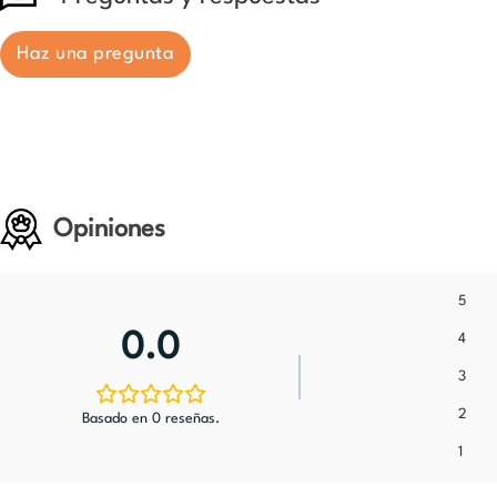
Haz una pregunta
Opiniones
5
0.0
4
3
2
Basado en 0 reseñas.
1