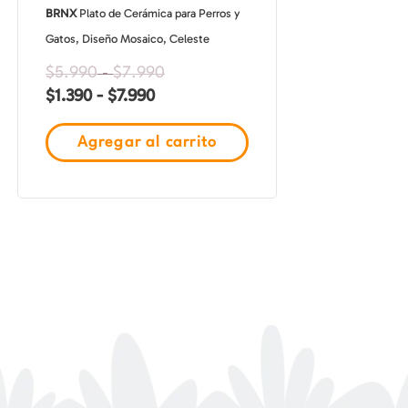
BRNX
Plato de Cerámica para Perros y
elegir
Gatos, Diseño Mosaico, Celeste
en
la
$
5.990
-
$
7.990
$
1.390
-
$
7.990
página
de
Agregar al carrito
producto