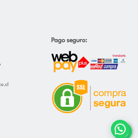
Pago seguro:
o
o.cl