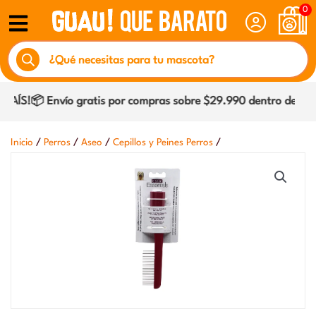
Ir
0
al
Búsqueda
contenido
de
productos
ÍS!📦 Envío gratis por compras sobre $29.990 dentro de Coqu
/
/
/
/
Inicio
Perros
Aseo
Cepillos y Peines Perros