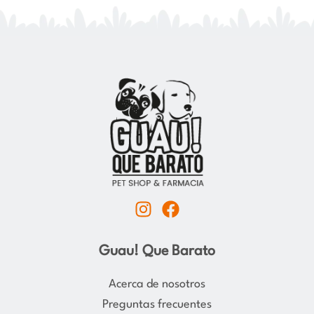
I
F
n
a
s
c
Guau! Que Barato
t
e
a
b
Acerca de nosotros
g
o
Preguntas frecuentes
r
o