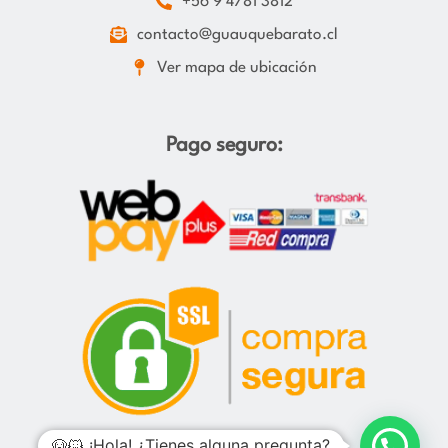
+56 9 4781 3812
contacto@guauquebarato.cl
Ver mapa de ubicación
Pago seguro:
🐶🐱 ¡Hola! ¿Tienes alguna pregunta?