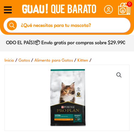
Ir
0
al
Búsqueda
contenido
de
productos
TODO EL PAÍS!📦 Envío gratis por compras sobre $29.990 dentr
/
/
/
/
Inicio
Gatos
Alimento para Gatos
Kitten