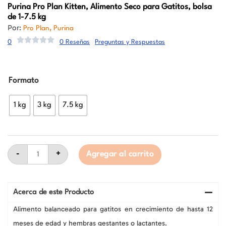
Purina Pro Plan
Kitten, Alimento Seco para Gatitos, bolsa
de 1-7.5 kg
Por:
,
Pro Plan
Purina
0
0 Reseñas
Preguntas y Respuestas
Purina
Formato
Pro
Plan
Kitten,
1 kg
3 kg
7.5 kg
Alimento
Seco
para
Gatitos,
bolsa
de
-
+
Agregar al carrito
1-
7.5
kg
cantidad
Acerca de este Producto
Alimento balanceado para gatitos en crecimiento de hasta 12
meses de edad y hembras gestantes o lactantes.