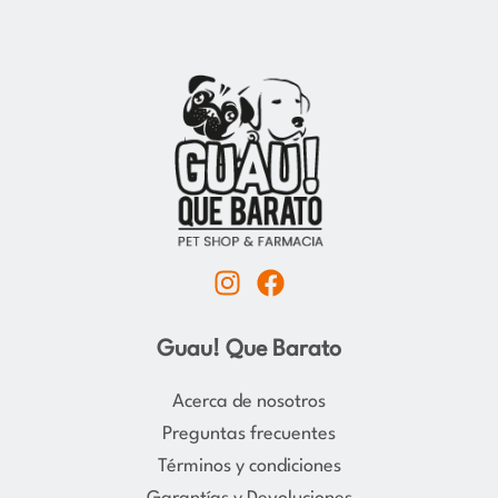
I
F
n
a
s
c
Guau! Que Barato
t
e
a
b
Acerca de nosotros
g
o
Preguntas frecuentes
r
o
Términos y condiciones
a
k