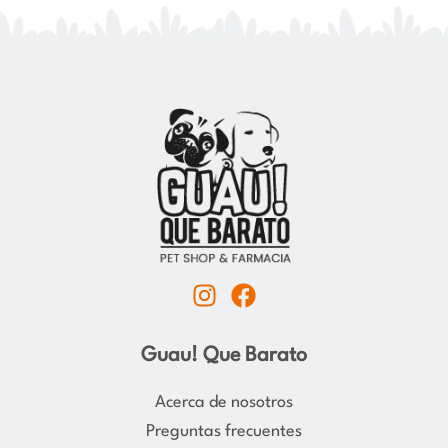
I
F
n
a
s
c
Guau! Que Barato
t
e
a
b
Acerca de nosotros
g
o
Preguntas frecuentes
r
o