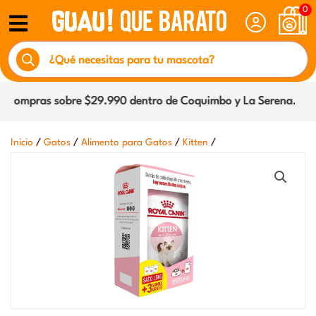
Ir
0
al
Búsqueda
contenido
de
productos
 compras sobre $29.990 dentro de Coquimbo y La Serena.
/
/
/
/
Inicio
Gatos
Alimento para Gatos
Kitten