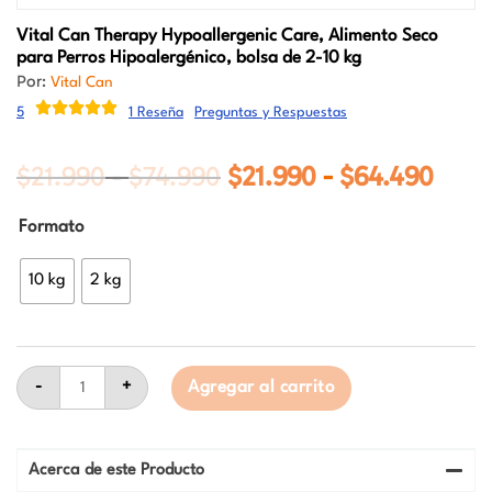
Vital Can Therapy
Hypoallergenic Care, Alimento Seco
para Perros Hipoalergénico, bolsa de 2-10 kg
Por:
Vital Can
5
1 Reseña
Preguntas y Respuestas
$
21.990
$
74.990
Rango
$
21.990
$
64.490
Rang
-
-
de
de
Vital
Formato
precios:
preci
Can
Therapy
desde
desd
Hypoallergenic
10 kg
2 kg
Care,
$21.990
$21.
Alimento
hasta
hast
Seco
para
$74.990
$64.
Perros
Hipoalergénico,
-
+
Agregar al carrito
bolsa
de
2-
10
Acerca de este Producto
kg