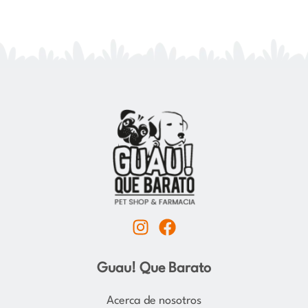
I
F
n
a
s
c
Guau! Que Barato
t
e
a
b
Acerca de nosotros