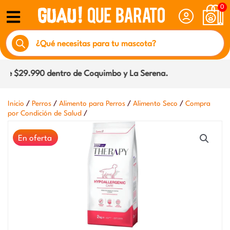
Ir
0
al
Búsqueda
contenido
de
productos
e $29.990 dentro de Coquimbo y La Serena.
/
/
/
/
Inicio
Perros
Alimento para Perros
Alimento Seco
Compra
/
por Condición de Salud
En oferta