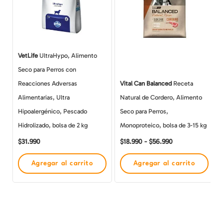
múltiples
hasta
$56.990
variantes.
Las
opciones
VetLife
UltraHypo, Alimento
se
Seco para Perros con
pueden
Reacciones Adversas
Vital Can Balanced
Receta
elegir
Alimentarias, Ultra
Natural de Cordero, Alimento
en
Hipoalergénico, Pescado
Seco para Perros,
la
Hidrolizado, bolsa de 2 kg
Monoproteico, bolsa de 3-15 kg
página
$
31.990
$
18.990
-
$
56.990
de
producto
Agregar al carrito
Agregar al carrito