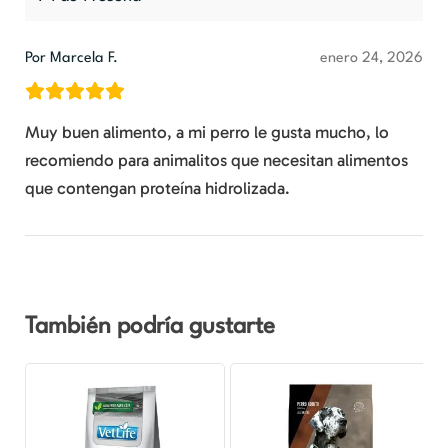
Por Marcela F.
enero 24, 2026
Muy buen alimento, a mi perro le gusta mucho, lo
recomiendo para animalitos que necesitan alimentos
que contengan proteína hidrolizada.
También podría gustarte
Rango
Este
de
producto
precios:
desde
tiene
$18.990