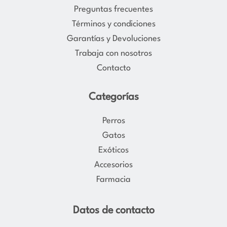
g
o
Preguntas frecuentes
r
o
Términos y condiciones
a
k
Garantías y Devoluciones
m
Trabaja con nosotros
Contacto
Categorías
Perros
Gatos
Exóticos
Accesorios
Farmacia
Datos de contacto