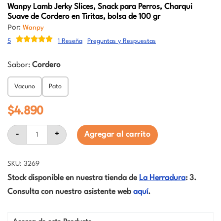
Wanpy
Lamb Jerky Slices, Snack para Perros, Charqui
Suave de Cordero en Tiritas, bolsa de 100 gr
Por:
Wanpy
5
1 Reseña
Preguntas y Respuestas
Sabor:
Cordero
Vacuno
Pato
$
4.890
Wanpy
-
+
Agregar al carrito
Lamb
Jerky
Slices,
Snack
SKU: 3269
para
Stock disponible en nuestra tienda de
La Herradura
: 3.
Perros,
Charqui
Consulta con nuestro asistente web
aquí
.
Suave
de
Cordero
en