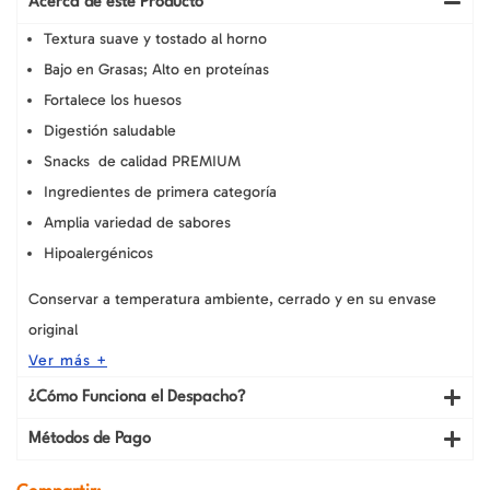
Acerca de este Producto
Tiritas,
bolsa
Textura suave y tostado al horno
de
Bajo en Grasas; Alto en proteínas
100
gr
Fortalece los huesos
cantidad
Digestión saludable
Snacks de calidad PREMIUM
Ingredientes de primera categoría
Amplia variedad de sabores
Hipoalergénicos
Conservar a temperatura ambiente, cerrado y en su envase
original
Ver más +
¿Cómo Funciona el Despacho?
Métodos de Pago