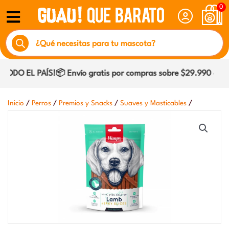
Ir
0
al
Búsqueda
contenido
de
productos
DO EL PAÍS!📦 Envío gratis por compras sobre $29.990 dentro
/
/
/
/
Inicio
Perros
Premios y Snacks
Suaves y Masticables