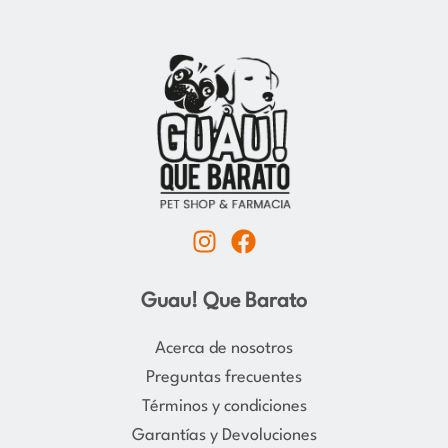
I
F
n
a
s
c
Guau! Que Barato
t
e
a
b
Acerca de nosotros
g
o
Preguntas frecuentes
r
o
Términos y condiciones
a
k
Garantías y Devoluciones
m